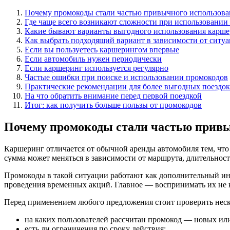
Почему промокоды стали частью привычного использова
Где чаще всего возникают сложности при использовании
Какие бывают варианты выгодного использования карше
Как выбрать подходящий вариант в зависимости от ситу
Если вы пользуетесь каршерингом впервые
Если автомобиль нужен периодически
Если каршеринг используется регулярно
Частые ошибки при поиске и использовании промокодов
Практические рекомендации для более выгодных поездок
На что обратить внимание перед первой поездкой
Итог: как получить больше пользы от промокодов
Почему промокоды стали частью привы
Каршеринг отличается от обычной аренды автомобиля тем, что 
сумма может меняться в зависимости от маршрута, длительност
Промокоды в такой ситуации работают как дополнительный инс
проведения временных акций. Главное — воспринимать их не к
Перед применением любого предложения стоит проверить неск
на каких пользователей рассчитан промокод — новых ил
есть ли ограничения по сроку действия;