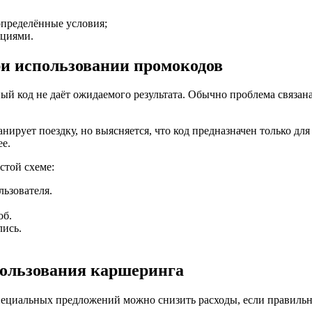
 определённые условия;
кциями.
ри использовании промокодов
й код не даёт ожидаемого результата. Обычно проблема связана 
нирует поездку, но выясняется, что код предназначен только дл
ее.
стой схеме:
льзователя.
об.
лись.
ользования каршеринга
специальных предложений можно снизить расходы, если правильн