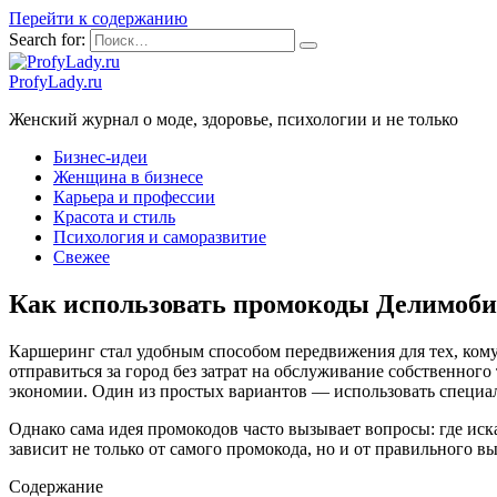
Перейти к содержанию
Search for:
ProfyLady.ru
Женский журнал о моде, здоровье, психологии и не только
Бизнес-идеи
Женщина в бизнесе
Карьера и профессии
Красота и стиль
Психология и саморазвитие
Свежее
Как использовать промокоды Делимобил
Каршеринг стал удобным способом передвижения для тех, кому 
отправиться за город без затрат на обслуживание собственног
экономии. Один из простых вариантов — использовать специ
Однако сама идея промокодов часто вызывает вопросы: где иска
зависит не только от самого промокода, но и от правильного 
Содержание