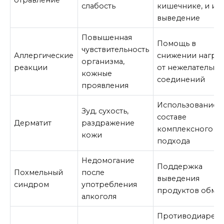
слабость
кишечнике, и их
выведение
Повышенная
Помощь в
чувствительность
Аллергические
снижении нагру
организма,
реакции
от нежелательны
кожные
соединений
проявления
Использование 
Зуд, сухость,
составе
Дерматит
раздражение
комплексного
кожи
подхода
Недомогание
Поддержка
Похмельный
после
выведения
синдром
употребления
продуктов обме
алкоголя
Противодиарей