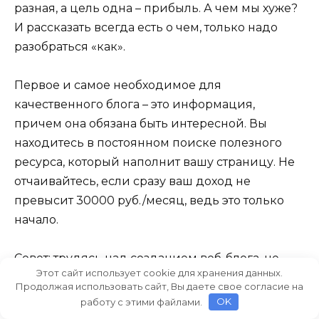
разная, а цель одна – прибыль. А чем мы хуже?
И рассказать всегда есть о чем, только надо
разобраться «как».
Первое и самое необходимое для
качественного блога – это информация,
причем она обязана быть интересной. Вы
находитесь в постоянном поиске полезного
ресурса, который наполнит вашу страницу. Не
отчаивайтесь, если сразу ваш доход не
превысит 30000 руб./месяц, ведь это только
начало.
Совет: трудясь над созданием веб-блога, не
Этот сайт использует cookie для хранения данных.
думайте о нем, как о средстве получения
Продолжая использовать сайт, Вы даете свое согласие на
денег. Ваши мысли будут заняты тем, как
работу с этими файлами.
OK
сделать сайт посещаемым, а значит —